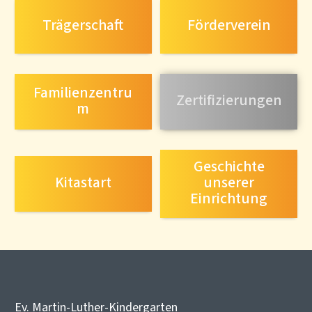
Trägerschaft
Förderverein
Familienzentru
Zertifizierungen
m
Geschichte
Kitastart
unserer
Einrichtung
Ev. Martin-Luther-Kindergarten